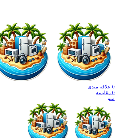
جهت مشاوره خرید اقساطی
21245632
0
علاقه مندی
0
مقایسه
منو