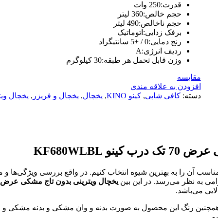
قدرت
:
250 وات
حجم خالص
:
360 لیتر
حجم ناخالص
:
490 لیتر
برفک زدایی
:
اتوماتیک
رنج دمایی
:
0 / +5 سانتیگراد
ردیف انرژی
:
A
وزن قابل تحمل هر طبقه
:
30 کیلوگرم
مقایسه
افزودن به علاقه مندی
دسته:
کافی شاپی
,
کینو KINO
,
یخچال
,
یخچال و فریزر
,
یخچال ویت
و KF680WLBL
سب آن را به بهترین شیوه انتخاب کنیم. در واقع بررسی ویژگی‌ها و 
امی به نظر می‌رسد. در این بین
یخچال ویترینی بدون تاج مشکی عرض 70 تک درب کینو مدل KF680WLBL
لایی می‌باشد.
ال کینو دارای سیستم روشنایی LED است و همچنین رنگ این محصول به صورت بدنه و وان مشک
م.