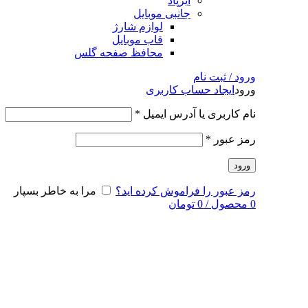
ایرپاد
جانبی موبایل
لوازم شارژ
قاب موبایل
محافظ صفحه گلس
ورود / ثبت نام
ورود
ایجاد حساب کاربری
نام کاربری یا آدرس ایمیل
*
رمز عبور
*
ورود
رمز عبور را فراموش کرده اید؟
مرا به خاطر بسپار
0
محصول
/
0
تومان