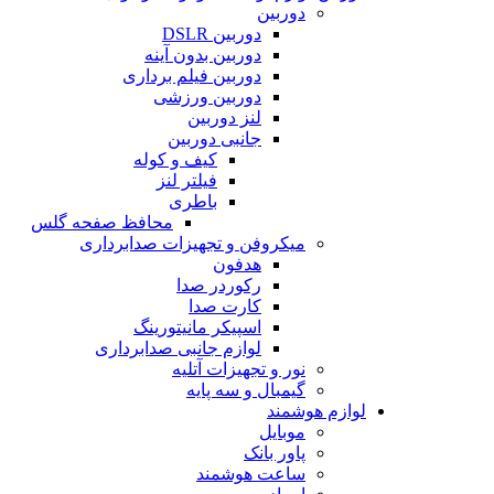
دوربین
دوربین DSLR
دوربین بدون آینه
دوربین فیلم برداری
دوربین ورزشی
لنز دوربین
جانبی دوربین
کیف و کوله
فیلتر لنز
باطری
محافظ صفحه گلس
میکروفن و تجهیزات صدابرداری
هدفون
رکوردر صدا
کارت صدا
اسپیکر مانیتورینگ
لوازم جانبی صدابرداری
نور و تجهیزات آتلیه
گیمبال و سه پایه
لوازم هوشمند
موبایل
پاور بانک
ساعت هوشمند