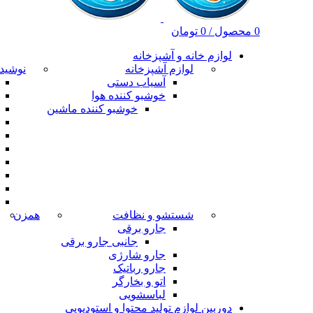
0
محصول
/
0
تومان
لوازم خانه و آشپزخانه
لوازم آشپزخانه
نوشید
آسیاب دستی
خوشبو کننده هوا
خوشبو کننده ماشین
شستشو و نظافت
همزن
جارو برقی
جانبی جارو برقی
جارو شارژی
جارو رباتیک
اتو و بخارگر
لباسشویی
دوربین لوازم تولید محتوا و استودیویی