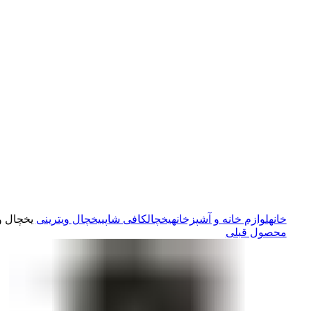
خانه
لوازم خانه و آشپزخانه
یخچال
کافی شاپی
یخچال ویترینی
یخچال ویترینی ک
محصول قبلی