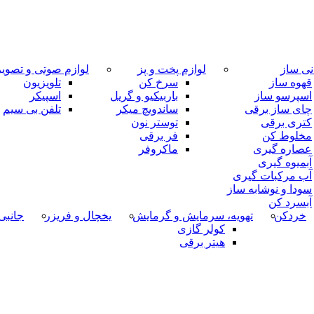
نی ساز
لوازم پخت و پز
لوازم صوتی و تصوی
قهوه ساز
سرخ کن
تلویزیون
اسپرسو ساز
باربیکیو و گریل
اسپیکر
چای ساز برقی
ساندویچ میکر
تلفن بی سیم
کتری برقی
توستر نون
مخلوط کن
فر برقی
عصاره گیری
ماکروفر
آبمیوه گیری
آب مرکبات گیری
سودا و نوشابه ساز
آبسرد کن
خردکن
تهویه، سرمایش و گرمایش
یخچال و فریزر
جانبی
کولر گازی
هیتر برقی