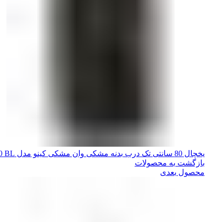
یخچال 80 سانتی تک درب بدنه مشکی وان مشکی کینو مدل KR800 BL
بازگشت به محصولات
محصول بعدی