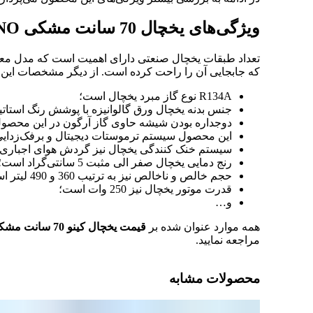
ویژگی‌های یخچال 70 سانت مشکی KINO مدل KR 680 WLBL
که جابجایی آن را راحت کرده است. از دیگر مشخصات این دست
R134A نوع گاز مبرد یخچال است؛
جنس بدنه یخچال ورق گالوانیزه با پوشش رنگ استات
دوجداره بودن شیشه حاوی گاز آرگون در این محصول
این محصول سیستم ترموستات دیجیتال و برفک‌زدایی ا
سیستم خنک کنندگی یخچال نیز گردش هوای اجباری
رنج دمایی یخچال صفر الی مثبت 5 سانتی‌گراد است؛
حجم خالص و ناخالص نیز به ترتیب 360 و 490 لیتر است؛
قدرت موتور یخچال نیز 250 وات است؛
و…
همه موارد عنوان شده بر
قیمت يخچال کینو 70 سانت مشکی تک درب مدل KINO KR 680 WLBL
مراجعه نمایید.
محصولات مشابه