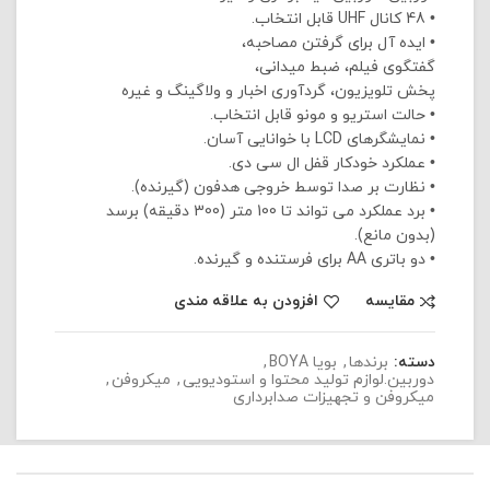
• 48 کانال UHF قابل انتخاب.
• ایده آل برای گرفتن مصاحبه،
گفتگوی فیلم، ضبط میدانی،
پخش تلویزیون، گردآوری اخبار و ولاگینگ و غیره
• حالت استریو و مونو قابل انتخاب.
• نمایشگرهای LCD با خوانایی آسان.
• عملکرد خودکار قفل ال سی دی.
• نظارت بر صدا توسط خروجی هدفون (گیرنده).
• برد عملکرد می تواند تا 100 متر (300 دقیقه) برسد
(بدون مانع).
• دو باتری AA برای فرستنده و گیرنده.
مقایسه
افزودن به علاقه مندی
دسته:
برندها
,
بویا BOYA
,
دوربین.لوازم تولید محتوا و استودیویی
,
میکروفن
,
میکروفن و تجهیزات صدابرداری