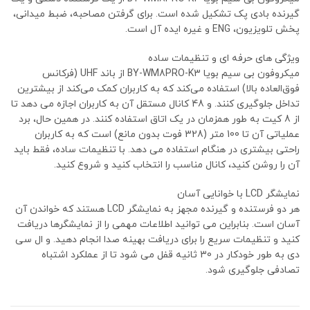
گیرنده بادی پک تشکیل شده است. برای گرفتن مصاحبه، ضبط میدانی،
پخش تلویزیون، ENG و غیره ایده آل است.
ویژگی های حرفه ای و تنظیمات ساده
میکروفون بی سیم بویا BY-WM8PRO-K3 از باند UHF (فرکانس
فوق‌العاده بالا) استفاده می‌کند که به کاربران کمک می‌کند از بیشترین
تداخل جلوگیری کنند. و 48 کانال مستقل آن به کاربران اجازه می دهد تا
از 8 کیت به طور همزمان در یک اتاق استفاده کنند. در همین حال، برد
عملیاتی آن تا 100 متر (328 فوت بدون مانع) است که به کاربران
راحتی بیشتری در هنگام استفاده می دهد. با تنظیمات ساده، فقط باید
آن را روشن کنید، کانال مناسب را انتخاب کنید و شروع کنید.
نمایشگر LCD با خوانایی آسان
هر دو فرستنده و گیرنده مجهز به نمایشگر LCD هستند که خواندن آن
آسان است. بنابراین می توانید اطلاعات مهمی را از نمایشگرها دریافت
کنید و تنظیمات سریع را برای دریافت بهینه صدا انجام دهید. و ال سی
دی به طور خودکار در 30 ثانیه قفل می شود تا از عملکرد اشتباه
تصادفی جلوگیری شود.