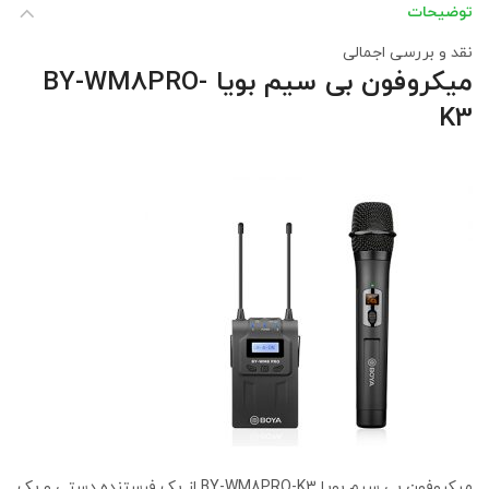
توضیحات
نقد و بررسی اجمالی
میکروفون بی سیم بویا BY-WM8PRO-
K3
میکروفون بی سیم بویا BY-WM8PRO-K3 از یک فرستنده دستی و یک