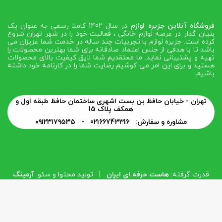
فروشگاه آنلاین جزیره لوازم
در سال 1402 کاملا رسمی به عنوان یک
بنیان گذار در عرصه لوازم خانگی ، فعالیت خود را در شهر تهران شروع
کرده است. جزیره لوازم با تجربیات چند ساله در خدمت شما عزیزان می
باشد تا با هدفی از جنس اعتماد صادقانه برای شما بهترین محصولات را
تهیه و پشتیبانی نماید. ما معتقدیم شما لایق کیفیت بالای محصولات
هستید و برای این امر می کوشیم رضایت شما را در کارنامه خود داشته
باشیم.
تهران - خیابان حافظ بن بست اشهری ساختمان حافظ طبقه اول و
همکف پلاک 15
مشاوره و سفارش: 02166743316 -
۰۹۱۲۳۱۷۹۵۳۵
قدرت گرفته:
هاست حرفه ای ایران
| تولید محتوا و سئو:
آرمینگ
وب
| طراحی و توسعه:
گروه فناوری اطلاعات پاساک