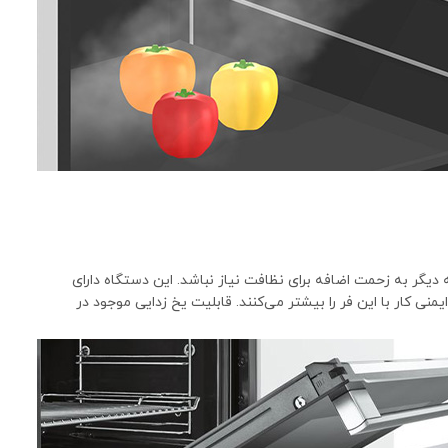
 اتوماتیک باعث می شود که دیگر به زحمت اضافه برای نظافت نیاز نباشد. این دستگاه دارای
ر توکار بوش مدل HBG6725S1I مجهز به قفل کودک و تایمر است که ایمنی کار با این فر را بیشتر می‌کنند. قابلیت یخ زدایی موجود در