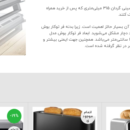
فر توکار بوش مدل HBG6725S1I دارای 1 توری ترکیبی، 1 تابه معمولی، سینی گردان 315 میلی‌متری که پس از خرید همراه
 کنند.
ن بسیار حائز اهمیت است. زیرا بدنه فر توکار بوش
ز نباشند دچار مشکل می‌شوید. ابعاد فر توکار بوش مدل
HBG6725S1I شامل ارتفاع 38 سانتی‌متر×عرض 60 سانتی‌متر×عمق 32 سانتی‌متر می‌باشد. همچنین جهت ایمنی بیشتر و
اتمام
-19%
موجود
ی
اتمام