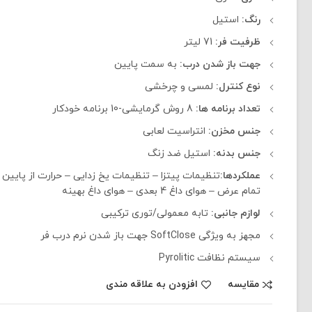
رنگ:
استیل
ظرفیت فر:
71 لیتر
جهت باز شدن درب:
به سمت پایین
نوع کنترل:
لمسی و چرخشی
تعداد برنامه ها:
8 روش گرمایشی-10 برنامه خودکار
جنس
مخزن:
انتراسیت لعابی
جنس بدنه:
استیل ضد زنگ
عملکردها:
تنظیمات پیتزا – تنظیمات یخ زدایی – حرارت از پایین و ب
تمام عرض – هوای داغ 4 بعدی – هوای داغ بهینه
لوازم جانبی:
تابه معمولی/توری ترکیبی
مجهز به ویژگی SoftClose جهت باز شدن نرم درب فر
سیستم نظافت Pyrolitic
مقایسه
افزودن به علاقه مندی