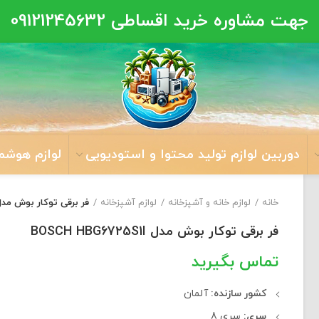
جهت مشاوره خرید اقساطی
09121245632
دوربین لوازم تولید محتوا و استودیویی
لوازم هوشم
خانه
لوازم خانه و آشپزخانه
لوازم آشپزخانه
فر برقی توکار بوش مدل SCH HBG6725S1I
فر برقی توکار بوش مدل BOSCH HBG6725S1I
کشور سازنده:
آلمان
سری:
سری 8