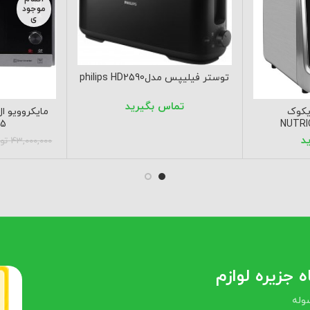
موجود
ی
توستر فیلیپس مدلphilips HD2590
یکوک
8265
43,000,000
تو
 جزیره لوازم
وله