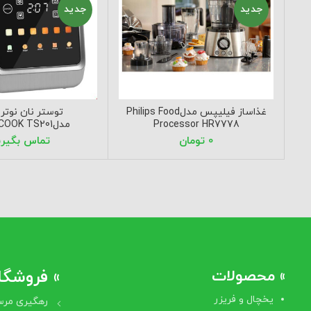
جدید
جدید
غذاساز فیلیپس مدلPhilips Food
توستر نان نوتر
Processor HR7778
مدلNUTRICOOK TS201
تومان
» محصولات
» فروشگاه
یخچال و فریزر
رهگیری مرس