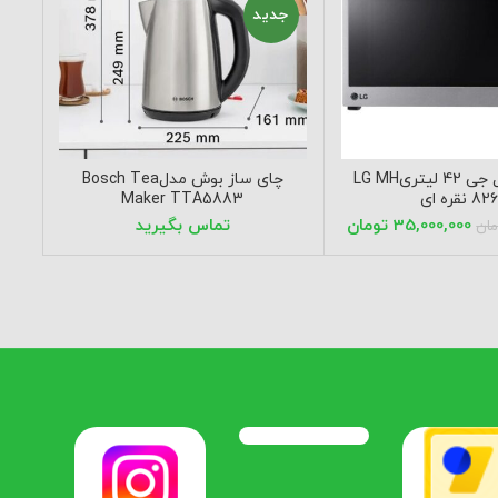
جدید
مایکروویو ال جی 42 لیتریLG MH
چای ساز بوش مدلBosch Tea
 نقره ای
Maker TTA5883
35,000,000
تومان
مان