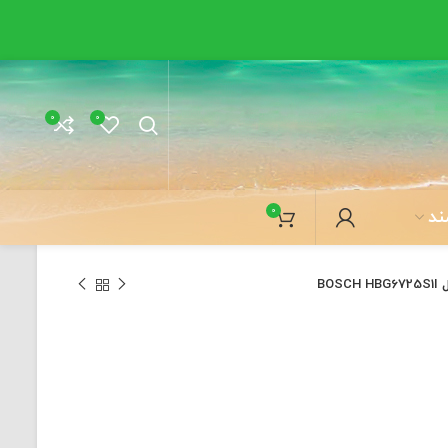
0
0
0
ند
BO