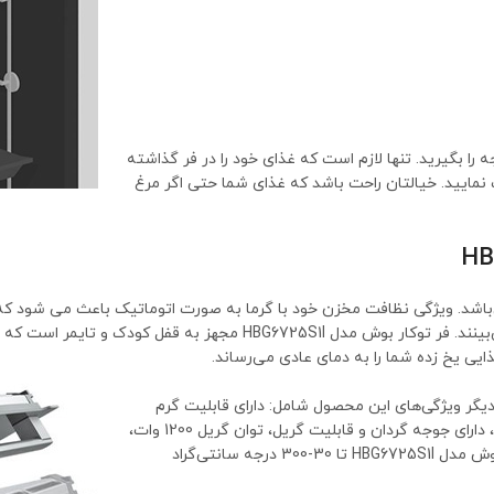
AutoPilo) می‌توانید بهترین نتیجه را بگیرید. تنها لازم است که غذای خود را در فر گذاشته
ب نمایید. خیالتان راحت باشد که غذای شما حتی اگر مرغ
نرژی فر توکار بوش مدل HBG6725S1I دارای رتبه بهینگی A می‌باشد. ویژگی نظافت مخزن خود با گرما به صورت
ریل‌هایی است که در برابر گرماکافت مقاومت بالایی دارند و آسیب نمی‌بینند. ف
ایی یخ زده شما را به دمای عادی می‌رساند.
ژگی بسیاری است. دیگر ویژگی‌های این محصول شامل: دارای قابلیت گرم
نگهدارنده، خاموش شدن خودکار بعد از یک ساعت، صفحه نمایش LED، دارای جوجه گردان و قابلیت گریل، توان گریل 1200 وات،
جنس مخزن استیل ضد زنگ، حرارت از بالا و کف، بازه دمایی فر توکار بوش مدل HBG6725S1I تا 30-300 درجه سانتی‌گراد