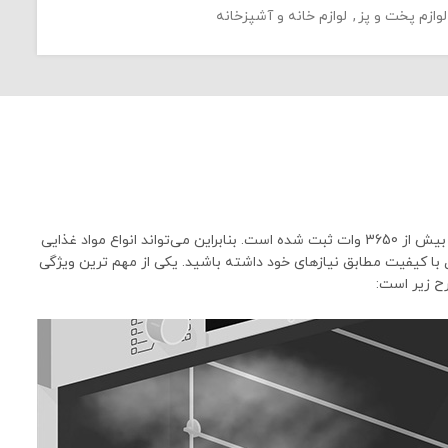
لوازم پخت و پز
,
لوازم خانه و آشپزخانه
فر توکار بوش مدل HBG6725S1I ساخت بوش آلمان با ظرفیت 71 لیتر که در ادامه به بررسی آن بیشتر می‌پردازیم. توان مصرفی مدل HBG6725S1I بیش از 3650 وات ثبت شده است. بنابراین می‌تواند انواع مواد غذایی
ل با کیفیت مطابق نیازهای خود داشته باشید. یکی از مهم ترین ویژگی