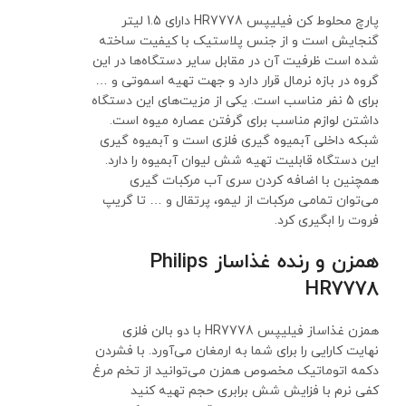
پارچ محلوط کن فیلیپس HR7778 دارای 1.5 لیتر
گنجایش است و از جنس پلاستیک با کیفیت ساخته
شده است ظرفیت آن در مقابل سایر دستگاه‌ها در این
گروه در بازه نرمال قرار دارد و جهت تهیه اسموتی و …
برای 5 نفر مناسب است. یکی از مزیت‌های این دستگاه
داشتن لوازم مناسب برای گرفتن عصاره میوه است.
شبکه داخلی آبمیوه گیری فلزی است و آبمیوه گیری
این دستگاه قابلیت تهیه شش لیوان آبمیوه را دارد.
همچنین با اضافه کردن سری آب مرکبات گیری
می‌توان تمامی مرکبات از لیمو، پرتقال و … تا گریپ
فروت را ابگیری کرد.
همزن و رنده غذاساز Philips
HR7778
همزن غذاساز فیلیپس HR7778 با دو بالن فلزی
نهایت کارایی را برای شما به ارمغان می‌آورد. با فشردن
دکمه اتوماتیک مخصوص همزن می‌توانید از تخم مرغ
کفی نرم با فزایش شش برابری حجم تهیه کنید