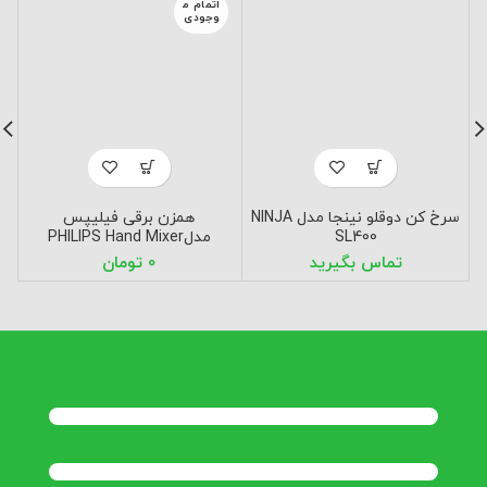
اتمام م
وجودی
سرخ کن دوقلو نینجا مدل NINJA
همزن برقی فیلیپس
SL400
مدلPHILIPS Hand Mixer
HR3705
تومان