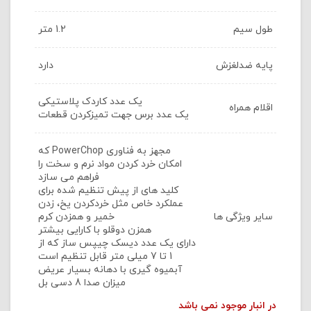
طول سیم
1.2 متر
پایه ضدلغزش
دارد
یک عدد کاردک پلاستیکی
اقلام همراه
یک عدد برس جهت تمیزکردن قطعات
مجهز به فناوری
PowerChop
که
امکان خرد کردن مواد نرم و سخت را
فراهم می سازد
کلید های از پیش تنظیم شده برای
عملکرد خاص مثل خردکردن یخ، زدن
سایر ویژگی ها
خمیر و همزدن کرم
همزن دوقلو با کارایی بیشتر
دارای یک عدد دیسک چیپس ساز که از
1 تا 7 میلی متر قابل تنظیم است
آبمیوه گیری با دهانه بسیار عریض
میزان صدا 8 دسی بل
در انبار موجود نمی باشد