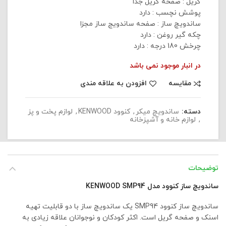
گریل :
صفحه گریل جدا
پوشش نچسب :
دارد
ساندویچ ساز :
صفحه ساندویج ساز مجزا
چکه گیر روغن :
دارد
چرخش 180 درجه :
دارد
در انبار موجود نمی باشد
مقایسه
افزودن به علاقه مندی
دسته:
ساندویچ میکر
,
کنوود KENWOOD
,
لوازم پخت و پز
,
لوازم خانه و آشپزخانه
توضیحات
ساندویچ ساز کنوود مدل KENWOOD SMP94
ساندویچ ساز کنوود SMP94 یک ساندویچ ساز با دو قابلیت تهیه
اسنک و صفحه گریل است. اکثر کودکان و نوجوانان علاقه زیادی به