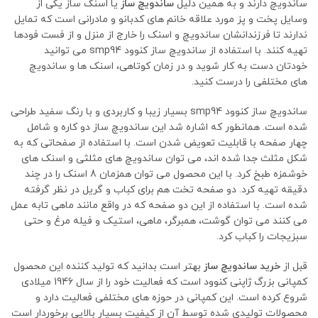
ساندویچ دارند و به همین دلیل
ساندویچ ساز
یا اسنک ساز یکی از
وسایل پخت و پز مورد علاقه خانم های کدبانو و مادرانی است که تمایل
ندارند تا فرزندانشان ساندویچ و اسنک را خارج از منزل و از فست فودها
تهیه کنند. با استفاده از ساندویچ ساز کنوود smp94 می توانید
خودتان دست به کار شوید و در زمان کوتاهی، اسنک ها و ساندویچ
های مختلفی را درست کنید.
ساندویچ ساز کنوود smp94 بسیار زیبا و کاربردی و با رنگ سفید طراحی
شده است. همانطور که اشاره شد این ساندویچ ساز دو کاره و شامل
چهار صفحه با قابلیت تعویض شدن است. با استفاده از صفحاتی که به
شکل مثلث جدا شده اند، می توان ساندویچ های مثلثی و اسنک های
خوشمزه طبخ کرد. با این محصول می توان همزمان 8 اسنک را در چند
دقیقه تهیه کرد. دو صفحه تخت هم برای کباب و گریل در نظر گرفته
شده است. با استفاده از این دو صفحه که در واقع مانند ماهی تابه عمل
می کنند می توان گوشت، همبرگر، ماهی، استیک و فیله مرغ و حتی
سبزیجات را کباب کرد.
قبل از
خرید ساندویچ ساز
بهتر است بدانید که تولید کننده این محصول
کمپانی بزرگ ژاپنی کنوود است که فعالیت خود را از سال 1946 میلادی
شروع کرده است. این کمپانی در حوزه های مختلفی فعالیت دارد و
محصولات تولیدی شده توسط آن از کیفیت بسیار بالایی برخوردار است