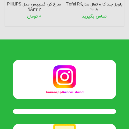
پلوپز چند کاره تفال مدلTefal RK
سرخ کن فیلیپس مدل PHILIPS
NA332
9018
تومان