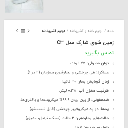
خانه
لوازم خانه و آشپزخانه
لوازم آشپزخانه
زمین شوی شارک مدل C3
توان مصرفی:
۱۱۲۵ وات.
عملکرد:
طی چرخشی و بخارشوی همزمان (۲ در ۱).
زمان گرمایش بخار:
۳۰ ثانیه.
ظرفیت مخزن آب:
۰.۳۸ لیتر.
ضدعفونی:
از بین بردن ۹۹.۹% میکروب‌ها و باکتری‌ها.
پدها:
دو پد میکروفیبر چرخشی (قابل شستشو).
حالت‌های بخاردهی:
۳ حالت (سبک، نرمال، عمیق).
طول سیم برق:
۵ متر.