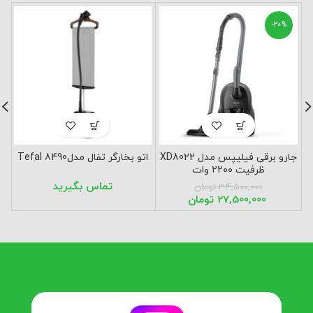
-20%
جارو برقی فیلیپس مدل XD8022
اتو بخارگر تفال مدلTefal 8490
ظرفیت ۲۲۰۰ وات
34,500,000
تومان
27,500,000
تومان