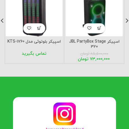
اسپیکر JBL PartyBox Stage
اسپیکر بلوتوثی مدل KTS-1760
320
85,500,000
تومان
73,000,000
تومان