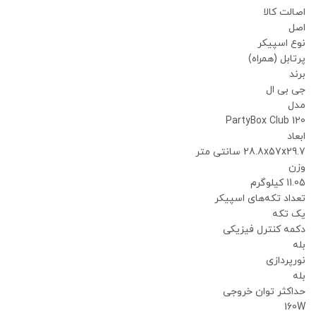
اصالت کالا
اصل
نوع اسپیکر
پرتابل (همراه)
برند
جی بی ال
مدل
PartyBox Club 120
ابعاد
28.8x57x29.7 سانتی متر
وزن
11.05 کیلوگرم
تعداد تکه‌های اسپیکر
یک تکه
دکمه کنترل فیزیکی
بله
نورپردازی
بله
حداکثر توان خروجی
160W