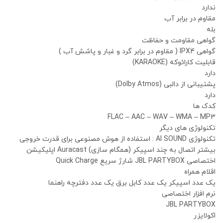
ندارد
مقاوم در برابر آب
بله
گواهی مقاومت و حفاظت
گواهی IPX4 ( مقاوم در برابر گرد و غبار و پاشش آب )
قابلیت کارائوکه (KARAOKE)
دارد
پشتیبانی از دالبی (Dolby Atmos)
دارد
کدک ها
FLAC – AAC – WAV – WMA – MP3
تکنولوژی های دیگر
تکنولوژی AI SOUND : استفاده از هوش مصنوعی برای قدرت خروجی
بیشتر اتصال به چند اسپیکر (همگام سازی) Auracast اپلیکیشن
اختصاصی JBL PARTYBOX شارژ سریع Quick Charge
اقلام همراه
یک عدد اسپیکر یک عدد کابل برق یک عدد دفترچه راهنما
نرم افزار اختصاصی
JBL PARTYBOX
اکولایزر