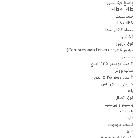
پاسخ فرکانسی
40Hz-20KHz
حساسیت
&gt;80 dB
تعداد کانال صدا
1 کانال
نوع درایور
درایور فشرده (Compression Driver)
توییتر
2 عدد توییتر 2.25 اینچ
ساب ووفر
2 عدد ووفر 5.25 اینچ
خروجی هوای باس
بله
نوع اتصال
باسیم و بی‌سیم
بلوتوث
دارد
نسخه بلوتوث
5.3