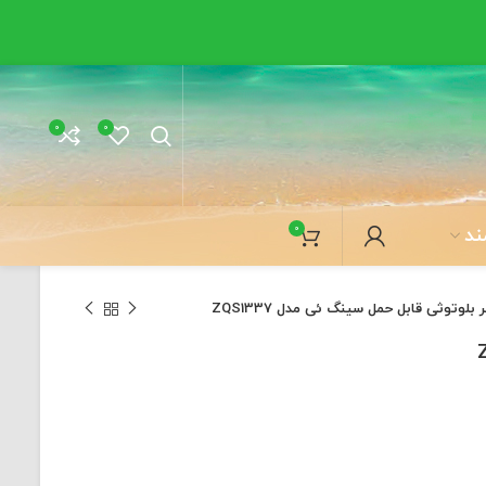
0
0
0
ند
 بلوتوثی قابل حمل سینگ ئی مدل ZQS1337