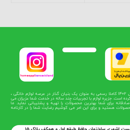
در سال 1402 کاملا رسمی به عنوان یک بنیان گذار در عرصه لوازم خانگی ،
رده است. جزیره لوازم با تجربیات چند ساله در خدمت شما عزیزان می
ادقانه برای شما بهترین محصولات را تهیه و پشتیبانی نماید. ما
صولات هستید و برای این امر می کوشیم رضایت شما را در کارنامه
 بست اشهری ساختمان حافظ طبقه اول و همکف پلاک 15