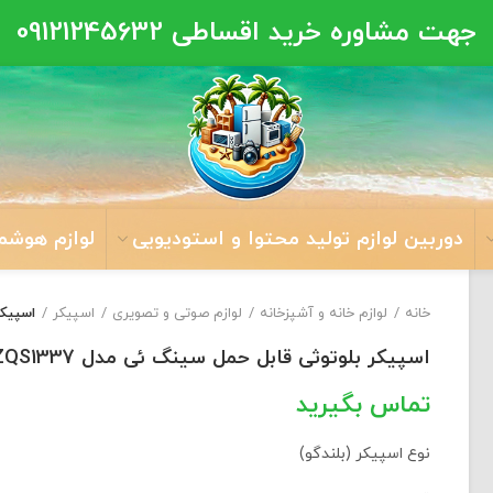
جهت مشاوره خرید اقساطی
09121245632
دوربین لوازم تولید محتوا و استودیویی
لوازم هوشم
خانه
لوازم خانه و آشپزخانه
لوازم صوتی و تصویری
اسپیکر
اسپیکر
اسپیکر بلوتوثی قابل حمل سینگ ئی مدل ZQS1337
نوع اسپیکر (بلندگو)