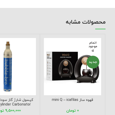
محصولات مشابه
اتمام
موجود
ی
جدید
قهوه ساز mini Q – icafilas
ylinder Carbonator
bubble bro
تومان
تو