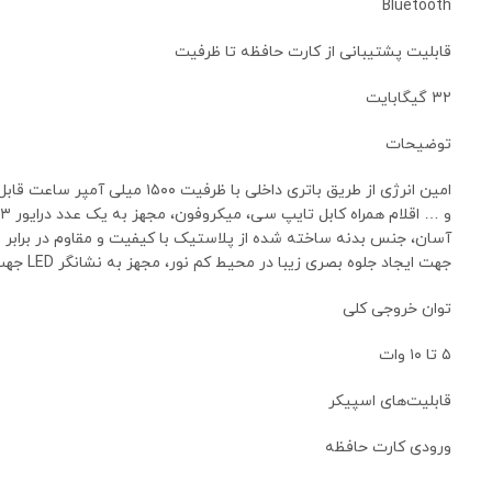
Bluetooth
قابلیت پشتیبانی از کارت حافظه تا ظرفیت
۳۲ گیگابایت
توضیحات
جهت ایجاد جلوه بصری زیبا در محیط کم نور، مجهز به نشانگر LED جهت اطلاع از وضعیت شارژ بهره مند از شیار کارت حافظه میکرو SD و فلش مموری USB به منظور پخش فایل های ذخیره شده و ورودی میکروفون
توان خروجی کلی
۵ تا ۱۰ وات
قابلیت‌های اسپیکر
ورودی کارت حافظه