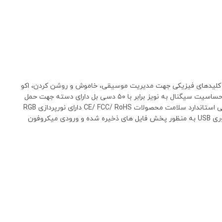
ی داخلی با ظرفیت ۱۵۰۰ میلی آمپر ساعت قابل شارژ توسط درگاه تایپ سی و کابل همراه با میزان ولتاژ ۵ ولت DC مجهز به کلیدهای فیزیکی جهت مدیریت موسیقی، خاموش و روشن کردن، اکو
و … اقلام همراه کابل تایپ سی، میکروفون، مجهز به یک عدد درایور ۳ اینچ با توان خروجی ۸ وات دارای پاسخ فرکانسی ۴۵ هرتز الی ۱۸ کیلوهرتز و حساسیت سیگنال به نویز برابر با ۵۰ دسی بل دارای دسته جهت حمل
آسان، جنس بدنه ساخته شده از پلاستیک با کیفیت و مقاوم در برابر فشار و ضربه اتصال بی سیم از طریق بلوتوث با برد تقریبی ۱۰ متر، دارای گواهی استاندارد سلامت محصولات CE/ FCC/ RoHS دارای نورپردازی RGB