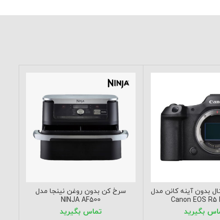
ا
مو
ل بدون آینه کانن مدل
سرخ کن بدون روغن نینجا مدل
س
NINJA AF500
Canon EOS R5 M