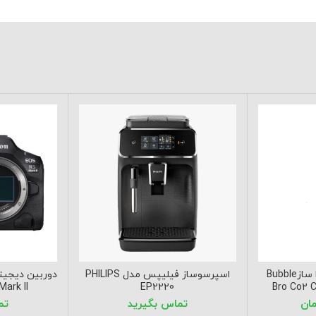
کپسول شارژ گاز سودا سازBubble
اسپرسوساز فیلیپس مدل PHILIPS
دوربین دیجیتا
ark II
EP2220
Bro Co2 C
مان