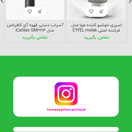
اسپری خوشبو کننده هوا مدل
آسیاب دستی قهوه آی کافیلاس
اس
فرشته اصلی EYFEL melek
مدل iCafilas GM2214