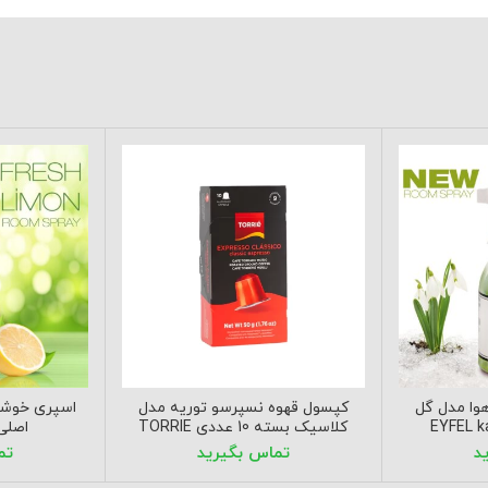
وا مدل گل
کپسول قهوه نسپرسو توریه مدل
اسپری خوشبو
کلاسیک بسته 10 عددی TORRIE
اصلی EL limon
Classic Aluminium Nespresso
Compatible Coffee Capsule 10
Pods