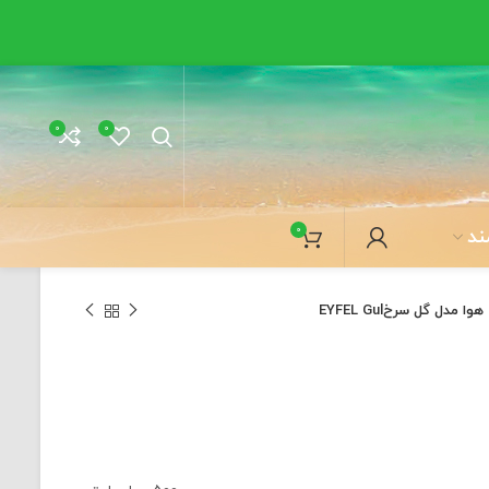
0
0
0
ند
مدل گل سرخEYFEL Gul