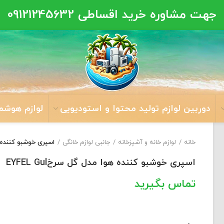
جهت مشاوره خرید اقساطی
09121245632
دوربین لوازم تولید محتوا و استودیویی
لوازم هوشم
خانه
لوازم خانه و آشپزخانه
جانبی لوازم خانگی
اسپری خوشبو کننده هوا 
اسپری خوشبو کننده هوا مدل گل سرخEYFEL Gul