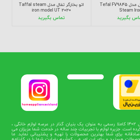
اتو بخار تفال مدل Tefal FV9845
اتو بخارگر تفال مدل Taffal steam
چای 
iron model UT 2020
Steam Iro
در سال 1402 کاملا رسمی به عنوان یک بنیان گذار در عرصه لوازم خانگی ،
رده است. جزیره لوازم با تجربیات چند ساله در خدمت شما عزیزان می
ادقانه برای شما بهترین محصولات را تهیه و پشتیبانی نماید. ما
صولات هستید و برای این امر می کوشیم رضایت شما را در کارنامه