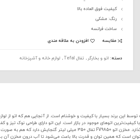
کیفیت فوق العاده بالا
رنگ: مشکی
ساخت فرانسه
مقایسه
افزودن به علاقه مندی
دسته:
اتو و بخارگر
,
تفال Tefal
,
لوازم خانه و آشپزخانه
با کیفیت ساخته شده توسط این برند بسیار با کیفیت و خوشنام است. از آنجایی هم که ات
ی برای خرید می‌تواند باشد.اتو تفال مدل FV9850 یکی از با کیفیت‌ترین اتوهای موجود در بازار است. این اتو
برخوردار است و تحت هیچ عنوان روی پارچه و لباس ردی به جای نمی‌گذارد. مخزن
اده کرد.اتو بخار تفال (tefal) مدل FV9850 دارای 3200 وات توان است که همین توان و قدرت بالا باعث م