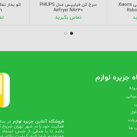
جارو رباتیک شیائومی Xiaomi
سرخ کن فیلیپس مدل PHILIPS
n
AirFryer NA230
Robo
 جزیره لوازم
وله
بانی
ی
اول
ررات
فروشگاه آنلاین جزیره لوازم
فعالیت خود را در شهر تهران شروع ک
 ها
باشد تا با هدفی از جنس اعتماد ص
معتقدیم شما لایق کیفیت بالای مح