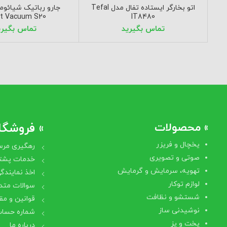
اتو بخارگر ایستاده تفال مدل Tefal
t Vacuum S20
IT8480
» محصولات
» فروشگاه
یخچال و فریزر
رهگیری مرس
صوتی و تصویری
خدمات پشتی
تهویه، سرمایش و گرمایش
اخذ نمایندگ
لوازم توکار
سوالات متد
شستشو و نظافت
قوانین و مق
نوشیدنی ساز
شماره حساب
پخت و پز
درباره ما