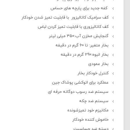
کفه جدید برای پارچه های حساس
کف سرامیک کاتالیزور با قابلیت تمیز شدن خودکار
کف کاتالیزوری با قابلیت تمیز کردن لباس
گنجايش مخزن آب:350 ميلى لیتر
بخار متغير: تا 60 گرم در دقيقه
بخار انبوه:290 گرم در دقيقه
بخار عمودى
کنترل خودکار بخار
عملکرد برای اتوکشی پوشاک جین
سيستم ضد رسوب دوگانه حرفه ای
سيستم ضد چكه
مكانيزم خود تميزشونده
خاموش کننده خودکار
دسته ضد حساسیت