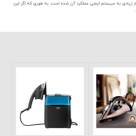
ت مداوم و 290 گرم در دقیقه بخار به صورت لحظه‌ای را دارد.در طراحی و ساخت اتو بخار تفال مدل FV9850 توجه بسیار زیادی به سیستم ایمنی عملکرد آن شده است. به طوری که اگر این