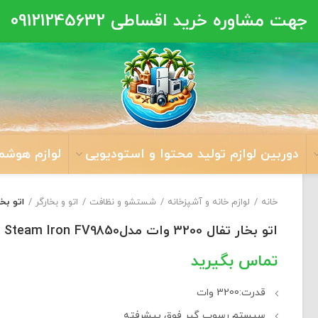
جهت مشاوره خرید اقساطی
09121245632
دوربین لوازم تولید محتوا و استودیویی
لوازم هوشم
خانه
لوازم خانه و آشپزخانه
شستشو و نظافت
اتو و بخارگر
اتو بخار تفال 3200 وات
اتو بخار تفال 3200 وات مدلTefal Steam Iron FV9850
قدرت:3200 وات
سیستم رسوب گیر فوق پیشرفته