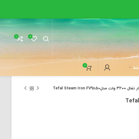
0
0
0
ند
 مدلTefal Steam Iron FV9850