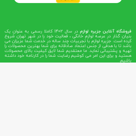
فروشگاه آنلاین جزیره لوازم
در سال 1402 کاملا رسمی به عنوان یک
بنیان گذار در عرصه لوازم خانگی ، فعالیت خود را در شهر تهران شروع
کرده است. جزیره لوازم با تجربیات چند ساله در خدمت شما عزیزان می
باشد تا با هدفی از جنس اعتماد صادقانه برای شما بهترین محصولات را
تهیه و پشتیبانی نماید. ما معتقدیم شما لایق کیفیت بالای محصولات
هستید و برای این امر می کوشیم رضایت شما را در کارنامه خود داشته
باشیم.
تهران - خیابان حافظ بن بست اشهری ساختمان حافظ طبقه اول و
همکف پلاک 15
مشاوره و سفارش: 02166743316 -
۰۹۱۲۳۱۷۹۵۳۵
قدرت گرفته:
هاست حرفه ای ایران
| تولید محتوا و سئو:
آرمینگ
وب
| طراحی و توسعه:
گروه فناوری اطلاعات پاساک