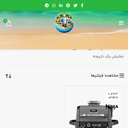
0
خانه
محصولات برچسب خورده “NINJA OG701”
نمایش یک نتیجه
مشاهده فیلترها
اتمام م
وجودی