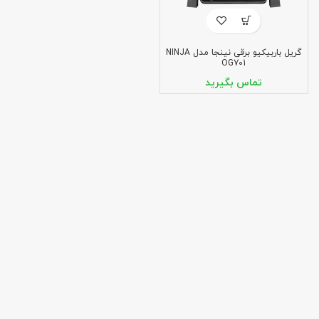
گریل باربیکیو برقی نینجا مدل NINJA
OG701