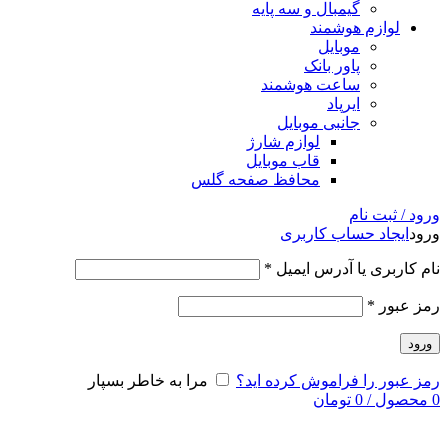
گیمبال و سه پایه
لوازم هوشمند
موبایل
پاور بانک
ساعت هوشمند
ایرپاد
جانبی موبایل
لوازم شارژ
قاب موبایل
محافظ صفحه گلس
ورود / ثبت نام
ورود
ایجاد حساب کاربری
نام کاربری یا آدرس ایمیل
*
رمز عبور
*
ورود
رمز عبور را فراموش کرده اید؟
مرا به خاطر بسپار
0
محصول
/
0
تومان