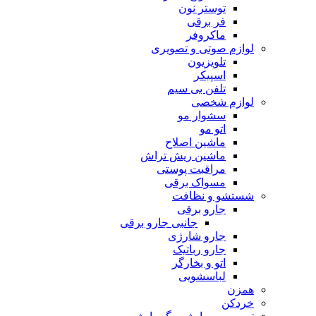
توستر نون
فر برقی
ماکروفر
لوازم صوتی و تصویری
تلویزیون
اسپیکر
تلفن بی سیم
لوازم شخصی
سشوار مو
اتو مو
ماشین اصلاح
ماشین ریش تراش
مراقبت پوستی
مسواک برقی
شستشو و نظافت
جارو برقی
جانبی جارو برقی
جارو شارژی
جارو رباتیک
اتو و بخارگر
لباسشویی
همزن
خردکن