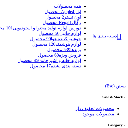
همه
محصولات
اپل Apple
4 محصول
اون تستر
2 محصول
رگالRegal
1 محصول
دوربین.لوازم تولید محتوا و استودیویی
101 محصول
لوازم جانبی
56 محصول
دسته بندی ها
خوشبو کننده هوا
90 محصول
لوازم هوشمند
120 محصول
برندها
539 محصول
فروش ویژه
68 محصول
لوازم خانه و آشپزخانه
450 محصول
دسته بندی نشده
17 محصول
بستن (Esc)
» Sale & Stock
محصولات تخفیف دار
محصولات موجود
» Category