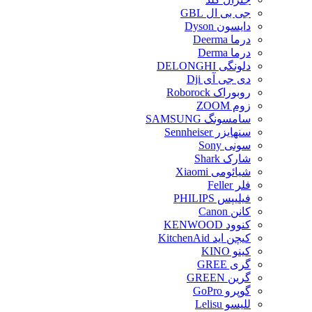
جی بی ال GBL
دایسون Dyson
درما Deerma
درما Derma
دلونگی DELONGHI
دی جی آی Dji
روبوراک Roborock
زوم ZOOM
سامسونگ SAMSUNG
سنهایزر Sennheiser
سونی Sony
شارک Shark
شیائومی Xiaomi
فلر Feller
فیلیپس PHILIPS
کانن Canon
کنوود KENWOOD
کیچن اید KitchenAid
کینو KINO
گری GREE
گرین GREEN
گوپرو GoPro
للیسو Lelisu