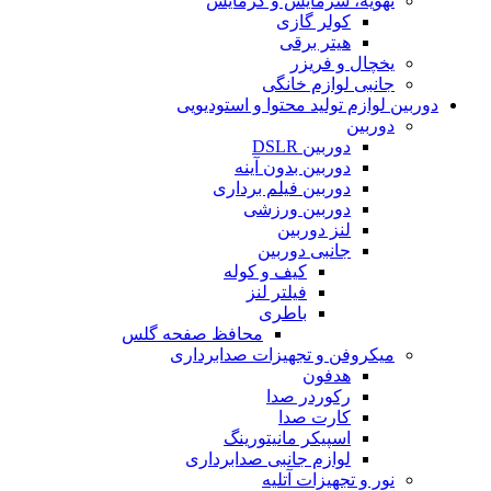
تهویه، سرمایش و گرمایش
کولر گازی
هیتر برقی
یخچال و فریزر
جانبی لوازم خانگی
دوربین لوازم تولید محتوا و استودیویی
دوربین
دوربین DSLR
دوربین بدون آینه
دوربین فیلم برداری
دوربین ورزشی
لنز دوربین
جانبی دوربین
کیف و کوله
فیلتر لنز
باطری
محافظ صفحه گلس
میکروفن و تجهیزات صدابرداری
هدفون
رکوردر صدا
کارت صدا
اسپیکر مانیتورینگ
لوازم جانبی صدابرداری
نور و تجهیزات آتلیه