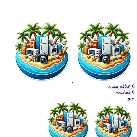
جهت مشاوره خرید اقساطی
09121245632
0
علاقه مندی
0
مقایسه
منو