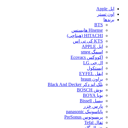
اپل Apple
اون تستر
برندها
BTS
Hisense هایسنس
HITACHI (هیتاچی)
KTS کی تی اس
اپل APPLE
اسمگ smeg
اکووکس Ecovacs
ال جی LG
ایستکول
ایفل EYFEL
براون braun
بلک اند دکر Black And Decker
بوش BOSCH
بویا BOYA
بیسل Bissell
پارس خزر
پاناسونیک panasonic
پریسونوس PreSonus
تفال Tefal
جنرال گلد