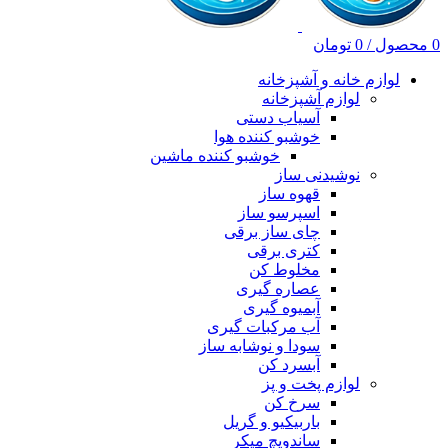
0
محصول
/
0
تومان
لوازم خانه و آشپزخانه
لوازم آشپزخانه
آسیاب دستی
خوشبو کننده هوا
خوشبو کننده ماشین
نوشیدنی ساز
قهوه ساز
اسپرسو ساز
چای ساز برقی
کتری برقی
مخلوط کن
عصاره گیری
آبمیوه گیری
آب مرکبات گیری
سودا و نوشابه ساز
آبسرد کن
لوازم پخت و پز
سرخ کن
باربیکیو و گریل
ساندویچ میکر