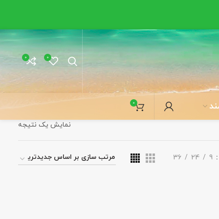
0
0
0
ند
نمایش یک نتیجه
36
24
9