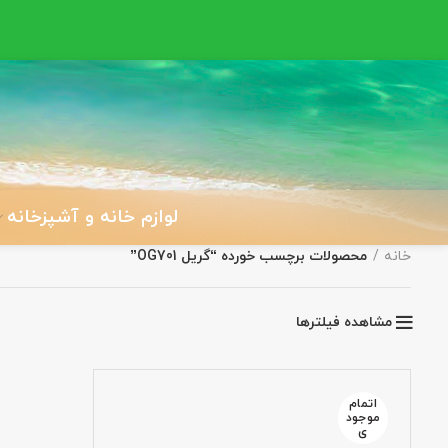
لوازم خانه و آشپزخانه
خانه
محصولات برچسب خورده “گریل OG701”
مشاهده فیلترها
اتمام
موجود
ی