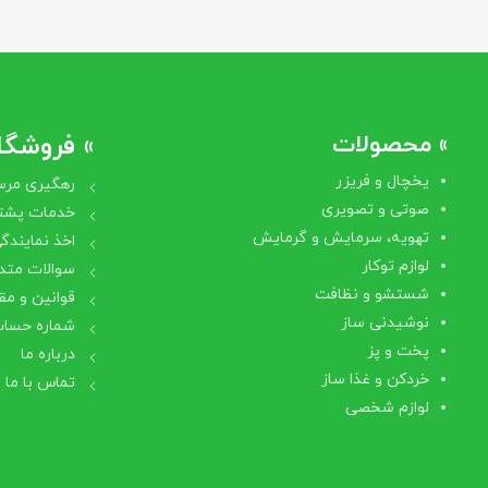
» محصولات
» فروشگاه
یخچال و فریزر
رهگیری مرس
صوتی و تصویری
خدمات پشتی
تهویه، سرمایش و گرمایش
اخذ نمایندگ
لوازم توکار
سوالات متد
شستشو و نظافت
قوانین و مق
نوشیدنی ساز
شماره حساب
پخت و پز
درباره ما
خردکن و غذا ساز
تماس با ما
لوازم شخصی