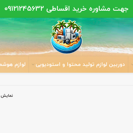
جهت مشاوره خرید اقساطی
09121245632
دوربین لوازم تولید محتوا و استودیویی
لوازم هوشم
نمایش