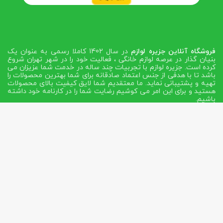
فروشگاه آنلاین جزیره لوازم
در سال 1402 کاملا رسمی به عنوان یک
بنیان گذار در عرصه لوازم خانگی ، فعالیت خود را در شهر تهران شروع
کرده است. جزیره لوازم با تجربیات چند ساله در خدمت شما عزیزان می
باشد تا با هدفی از جنس اعتماد صادقانه برای شما بهترین محصولات را
تهیه و پشتیبانی نماید. ما معتقدیم شما لایق کیفیت بالای محصولات
هستید و برای این امر می کوشیم رضایت شما را در کارنامه خود داشته
باشیم.
تهران - خیابان حافظ بن بست اشهری ساختمان حافظ طبقه اول و
همکف پلاک 15
مشاوره و سفارش: 02166743316 -
۰۹۱۲۳۱۷۹۵۳۵
قدرت گرفته:
هاست حرفه ای ایران
| تولید محتوا و سئو:
آرمینگ
وب
| طراحی و توسعه:
گروه فناوری اطلاعات پاساک