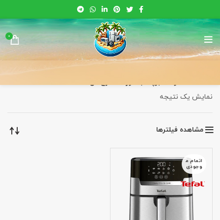
0
خانه
محصولات برچسب خورده “سرخ کن EY801D”
نمایش یک نتیجه
مشاهده فیلترها
اتمام م
وجودی