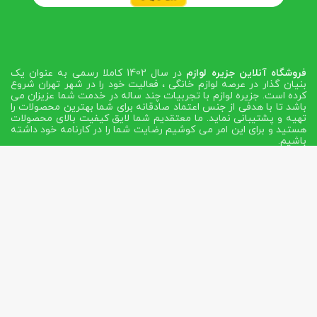
فروشگاه آنلاین جزیره لوازم
در سال 1402 کاملا رسمی به عنوان یک
بنیان گذار در عرصه لوازم خانگی ، فعالیت خود را در شهر تهران شروع
کرده است. جزیره لوازم با تجربیات چند ساله در خدمت شما عزیزان می
باشد تا با هدفی از جنس اعتماد صادقانه برای شما بهترین محصولات را
تهیه و پشتیبانی نماید. ما معتقدیم شما لایق کیفیت بالای محصولات
هستید و برای این امر می کوشیم رضایت شما را در کارنامه خود داشته
باشیم.
تهران - خیابان حافظ بن بست اشهری ساختمان حافظ طبقه اول و
همکف پلاک 15
مشاوره و سفارش: 02166743316 -
۰۹۱۲۳۱۷۹۵۳۵
قدرت گرفته:
هاست حرفه ای ایران
| تولید محتوا و سئو:
آرمینگ
وب
| طراحی و توسعه:
گروه فناوری اطلاعات پاساک