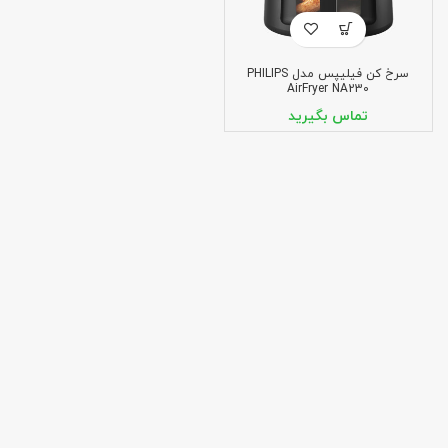
سرخ کن فیلیپس مدل PHILIPS
AirFryer NA230