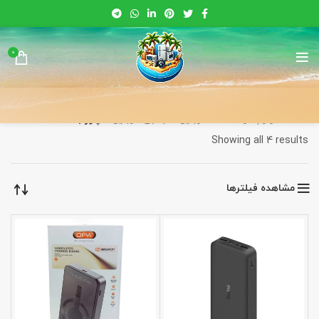
0
خانه
لوازم هوشمند
موبایل
جانبی موبایل
پاور بانک
Sorted
Showing all 4 results
by
latest
مشاهده فیلترها