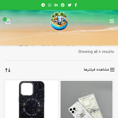
0
خانه
لوازم هوشمند
موبایل
جانبی موبایل
قاب موبایل
Sorted
Showing all 8 results
by
latest
مشاهده فیلترها