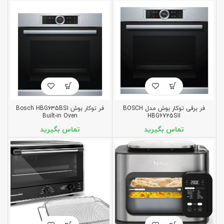
فر برقی توکار بوش مدل BOSCH
فر توکار بوش Bosch HBG635BS1
Built-in Oven
HBG6725S1I