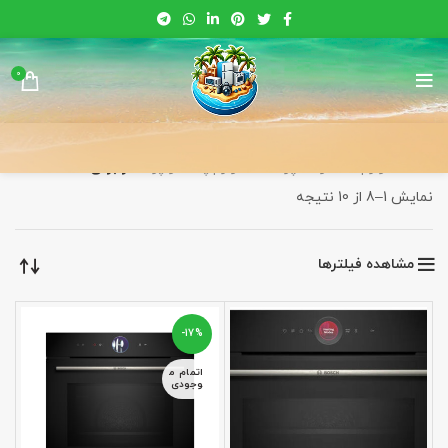
0
خانه
لوازم خانه و آشپزخانه
لوازم پخت و پز
فر برقی
Sorted
نمایش 1–8 از 10 نتیجه
by
latest
مشاهده فیلترها
-17%
اتمام م
وجودی