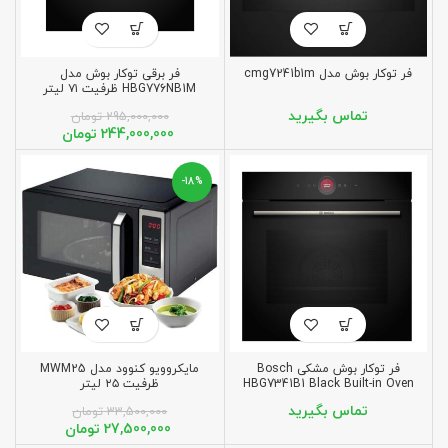
فر توکار بوش مدل cmg7241b1m
فر برقی توکار بوش مدل
HBG776NB1M ظرفیت ۷۱ لیتر
295,000,000
تومان
244,000,000
تومان
-18%
فر توکار بوش مشکی Bosch
مایکروویو کنوود مدل MWM25
HBG7341B1 Black Built-in Oven
ظرفیت ۲۵ لیتر
33,500,000
تومان
27,500,000
تومان