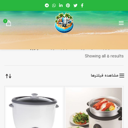
0
خانه
لوازم خانه و آشپزخانه
لوازم آشپزخانه
پلوپز
Sorted
Showing all 5 results
by
latest
مشاهده فیلترها