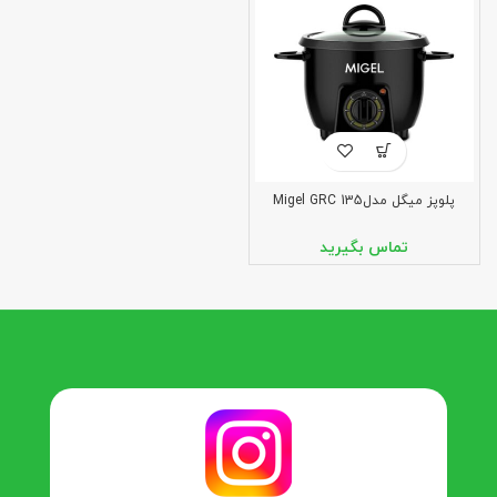
پلوپز میگل مدلMigel GRC 135