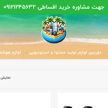
جهت مشاوره خرید اقساطی
09121245632
دوربین لوازم تولید محتوا و استودیویی
لوازم هوشم
نمایش