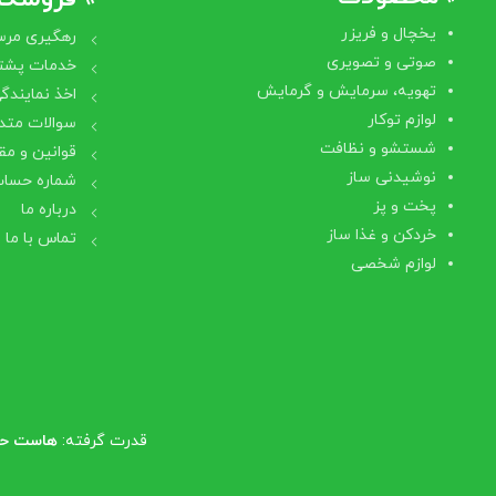
یخچال و فریزر
رهگیری مرس
صوتی و تصویری
خدمات پشتی
تهویه، سرمایش و گرمایش
اخذ نمایندگ
لوازم توکار
سوالات متد
شستشو و نظافت
قوانین و مق
نوشیدنی ساز
شماره حساب
پخت و پز
درباره ما
خردکن و غذا ساز
تماس با ما
لوازم شخصی
قدرت گرفته:
هاست حرف