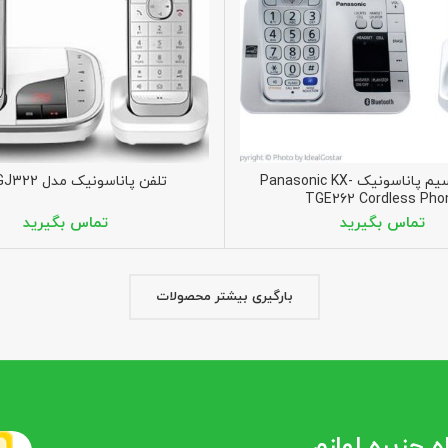
تلفن بی سیم پاناسونیک Panasonic KX-
تلفن پاناسونیک مدل KX-TGJ322
TGE262 Cordless Pho
بارگیری بیشتر محصولات
 جزیره لوازم