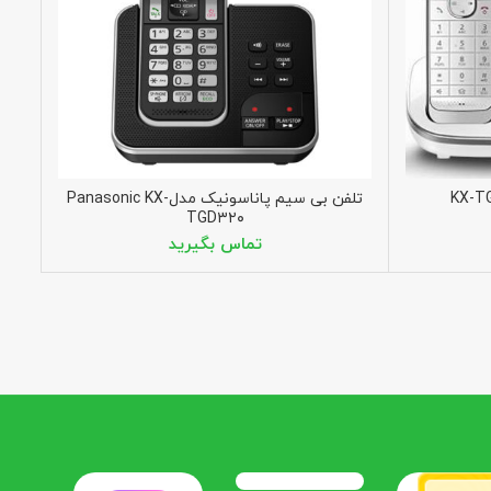
تلفن بی سیم پاناسونیک مدلPanasonic KX-
TGD۳۲۰