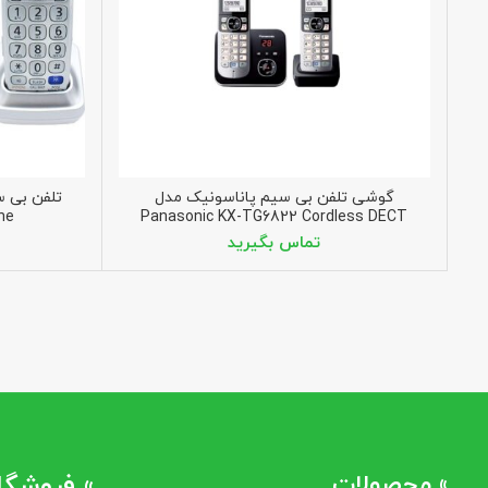
گوشی تلفن بی سیم پاناسونیک مدل
ne
Panasonic KX-TG6822 Cordless DECT
telephone set
» محصولات
» فروشگاه