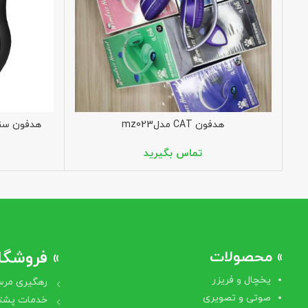
هدفون CAT مدلmz023
هدفون سنهایزر  400 PRO
» محصولات
» فروشگاه
یخچال و فریزر
رهگیری مرس
صوتی و تصویری
خدمات پشتی