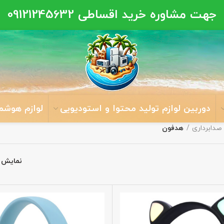
جهت مشاوره خرید اقساطی
09121245632
دوربین لوازم تولید محتوا و استودیویی
لوازم هوشم
صدابرداری
هدفون
نمایش