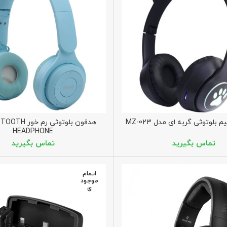
لوتوثی گربه ای مدل MZ-023
هدفون بلوتوثی رم
HEADPHONE
اتمام
موجود
ی