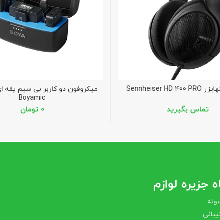
Sennheiser HD
Boyamic
تومان
 جزیره لوازم
وله
بانی