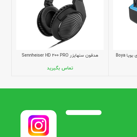
میکروفون دو کاربر بی سیم یقه ای بویا Boya
هدفون سنهایزر Sennheiser HD 200 PRO