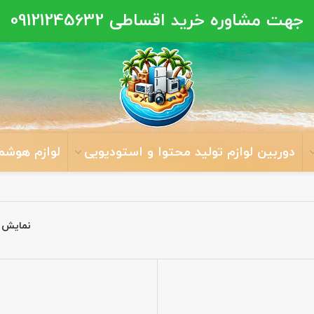
جهت مشاوره خرید اقساطی
09121245632
دوربین لوازم تولید محتوا و استودیویی
لوازم هوشم
نمایش