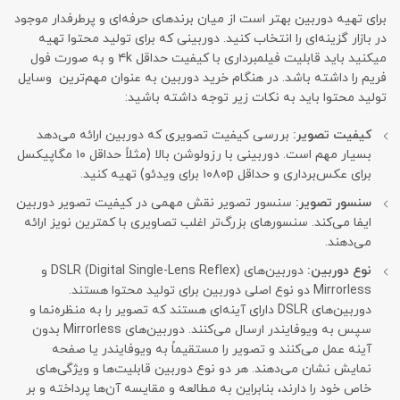
برای تهیه دوربین بهتر است از میان برندهای حرفه‌ای و پرطرفدار موجود
در بازار گزینه‌ای را انتخاب کنید. دوربینی که برای تولید محتوا تهیه
می‎کنید باید قابلیت فیلمبرداری با کیفیت حداقل ۴k و به صورت فول
فریم را داشته باشد. در هنگام خرید دوربین به عنوان مهم‌ترین وسایل
تولید محتوا باید به نکات زیر توجه داشته باشید:
کیفیت تصویر:
بررسی کیفیت تصویری که دوربین ارائه می‌دهد
بسیار مهم است. دوربینی با رزولوشن بالا (مثلاً حداقل ۱۰ مگاپیکسل
برای عکس‌برداری و حداقل ۱۰۸۰p برای ویدئو) تهیه کنید.
سنسور تصویر:
سنسور تصویر نقش مهمی در کیفیت تصویر دوربین
ایفا می‌کند. سنسورهای بزرگ‌تر اغلب تصاویری با کمترین نویز ارائه
می‌دهند.
نوع دوربین:
دوربین‌های DSLR (Digital Single-Lens Reflex) و
Mirrorless دو نوع اصلی دوربین برای تولید محتوا هستند.
دوربین‌های DSLR دارای آینه‌ای هستند که تصویر را به منظره‌نما و
سپس به ویوفایندر ارسال می‌کنند. دوربین‌های Mirrorless بدون
آینه عمل می‌کنند و تصویر را مستقیماً به ویوفایندر یا صفحه
نمایش نشان می‌دهند. هر دو نوع دوربین قابلیت‌ها و ویژگی‌های
خاص خود را دارند، بنابراین به مطالعه و مقایسه آن‌ها پرداخته و بر