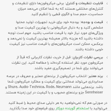
قابلیت تنظیمات و کنترل:
برخی میکروفون‌ها دارای تنظیمات و
کنترل‌های مختلفی هستند که به شما امکان می‌دهد میزان
حساسیت، حجم صدا و الگوی قطبی را تنظیم کنید.
قیمت و بودجه:
بودجه خود برای خرید تجهیزات تولید محتوا
مشخص کنید و به دنبال میکروفونی با بهترین کیفیت صدا و
ویژگی‌های مورد نیاز خود با قیمت مناسب باشید. مهم است توجه
داشته باشید که هزینه بالاتر همیشه بهترین کیفیت را نمی‌دهد و
برعکس، ممکن است میکروفون‌های با قیمت مناسب نیز کیفیت
خوبی داشته باشند.
بررسی نظرات کاربران:
قبل از خرید، نظرات کاربرانی که قبلاً از
میکروفون مورد نظر استفاده کرده‌اند را مطالعه کنید. این نظرات
می‌توانند برای شما در تصمیم‌گیری مفید باشند.
برند معتبر:
انتخاب میکروفون از برندهای معتبر و معروف در عرصه
صدابرداری می‌تواند ضمانتی برای کیفیت و عملکرد میکروفون شما
باشد. برندهایی مانند Shure، Audio-Technica، Rode، Neumann و
Sennheiser جزو برندهای محبوب و با کیفیت در این زمینه هستند.
در صورتی هم که نمی‌خواهید به هر دلیلی صدای محیط را ضبط کنید
می‌توانید با
استخدام گوینده دورکار
روی فیلم‌های خود صدا بگذارید.